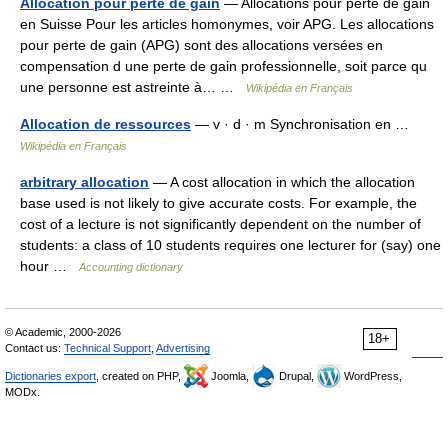
Allocation pour perte de gain
— Allocations pour perte de gain
en Suisse Pour les articles homonymes, voir APG. Les allocations
pour perte de gain (APG) sont des allocations versées en
compensation d une perte de gain professionnelle, soit parce qu
une personne est astreinte à… …
Wikipédia en Français
Allocation de ressources
— v · d · m Synchronisation en …
Wikipédia en Français
arbitrary allocation
— A cost allocation in which the allocation
base used is not likely to give accurate costs. For example, the
cost of a lecture is not significantly dependent on the number of
students: a class of 10 students requires one lecturer for (say) one
hour …
Accounting dictionary
© Academic, 2000-2026
18+
Contact us:
Technical Support
,
Advertising
Dictionaries export
, created on PHP,
Joomla,
Drupal,
WordPress,
MODx.